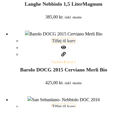
Langhe Nebbiolo 1,5 LiterMagnum
385,00
kr.
inkl. moms
Tilføj til kurv
Vurderet
0
ud af 5
Barolo DOCG 2015 Cerviano Merli Bio
425,00
kr.
inkl. moms
Tilføj til kurv
Scrol
to