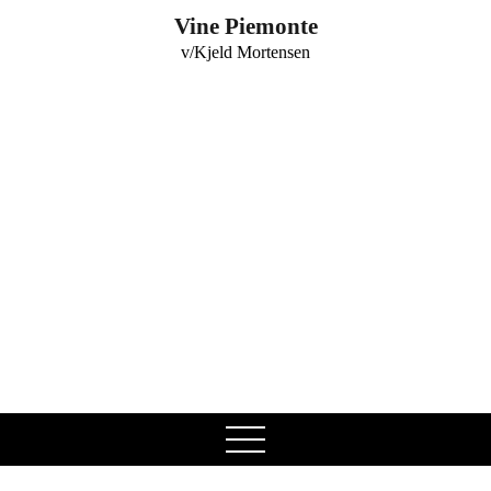
0
Vine Piemonte
v/Kjeld Mortensen
open
menu