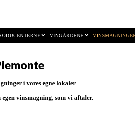
open menu
open menu
PRODUCENTERNE
VINGÅRDENE
VINSMAGNINGE
Piemonte
ninger i vores egne lokaler
 egen vinsmagning, som vi aftaler.