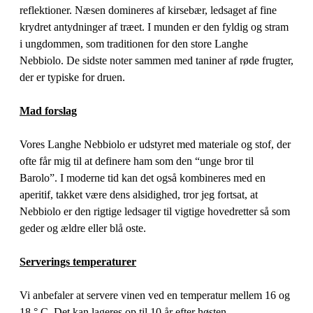
reflektioner. Næsen domineres af kirsebær, ledsaget af fine
krydret antydninger af træet. I munden er den fyldig og stram
i ungdommen, som traditionen for den store Langhe
Nebbiolo. De sidste noter sammen med taniner af røde frugter,
der er typiske for druen.
Mad forslag
Vores Langhe Nebbiolo er udstyret med materiale og stof, der
ofte får mig til at definere ham som den “unge bror til
Barolo”. I moderne tid kan det også kombineres med en
aperitif, takket være dens alsidighed, tror jeg fortsat, at
Nebbiolo er den rigtige ledsager til vigtige hovedretter så som
geder og ældre eller blå oste.
Serverings temperaturer
Vi anbefaler at servere vinen ved en temperatur mellem 16 og
18 ° C. Det kan lageres op til 10 år efter høsten.