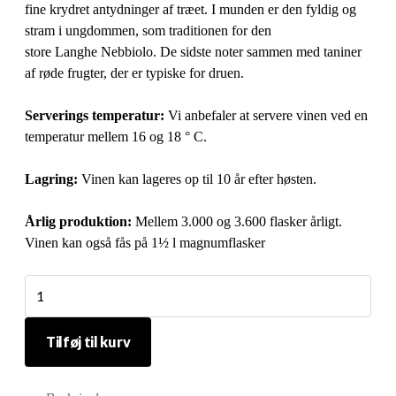
fine krydret antydninger af træet. I munden er den fyldig og
stram i ungdommen, som traditionen for den
store Langhe Nebbiolo. De sidste noter sammen med taniner
af røde frugter, der er typiske for druen.
Serverings temperatur:
Vi anbefaler at servere vinen ved en
temperatur mellem 16 og 18 ° C.
Lagring:
Vinen kan lageres op til 10 år efter høsten.
Årlig produktion:
Mellem 3.000 og 3.600 flasker årligt.
Vinen kan også fås på 1½ l magnumflasker
Lange
Nebbiolo
Fontanassa
Tilføj til kurv
antal