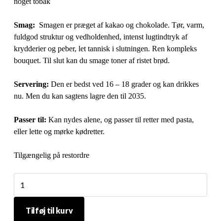
noget tobak
Smag:
Smagen er præget af kakao og chokolade. Tør, varm,
fuldgod struktur og vedholdenhed, intenst lugtindtryk af
krydderier og peber, let tannisk i slutningen. Ren kompleks
bouquet. Til slut kan du smage toner af ristet brød.
Servering:
Den er bedst ved 16 – 18 grader og kan drikkes
nu. Men du kan sagtens lagre den til 2035.
Passer til:
Kan nydes alene, og passer til retter med pasta,
eller lette og mørke kødretter.
Tilgængelig på restordre
Vinory
Barbera
d'Asti
Tilføj til kurv
Superiore