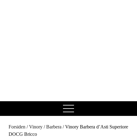
open
menu
Forsiden
/
Vinory
/
Barbera
/ Vinory Barbera d’Asti Superiore
DOCG Bricco