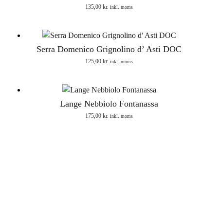
135,00
kr.
inkl. moms
Serra Domenico Grignolino d’ Asti DOC
125,00
kr.
inkl. moms
Lange Nebbiolo Fontanassa
175,00
kr.
inkl. moms
Scrol
to
the
top
ADRESSE
Vine Piemonte