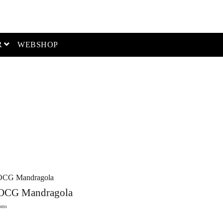
open menu
R
WEBSHOP
DOCG Mandragola
oms