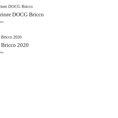
eriore DOCG Bricco
oms
Bricco 2020
oms