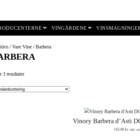
open menu
open menu
PRODUCENTERNE
VINGÅRDENE
VINSMAGNINGE
iden
/ Vare Vine / Barbera
ARBERA
r 3 resultater
Vinory Barbera d’Asti 
145,00
kr.
inkl. m