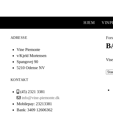
HJEM
VIN
Fors
ADRESSE
B
Vine Piemonte
v/Kjeld Mortensen
Vise
Spangsvej 90
5210 Odense NV
KONTAKT
(45) 2321 3381
info@vine-piemonte.dk
Mobilepay: 23213381
Bank: 3409 12606362