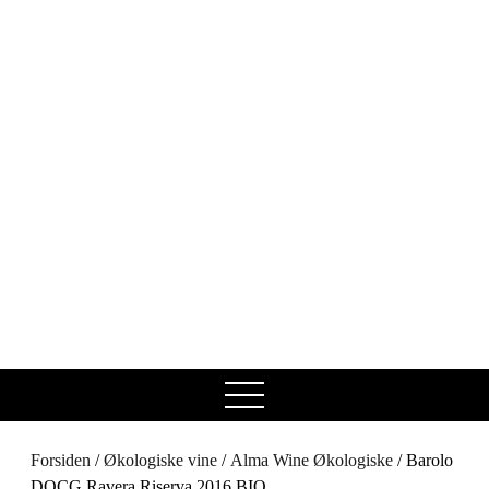
open
menu
Forsiden
/
Økologiske vine
/
Alma Wine Økologiske
/ Barolo
DOCG Ravera Riserva 2016 BIO