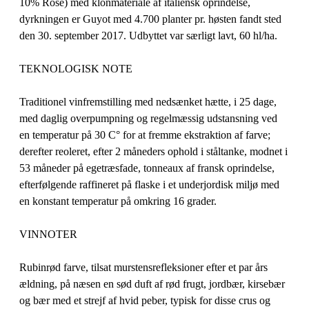
10% Rosè) med klonmateriale af italiensk oprindelse,
dyrkningen er Guyot med 4.700 planter pr. høsten fandt sted
den 30. september 2017. Udbyttet var særligt lavt, 60 hl/ha.
TEKNOLOGISK NOTE
Traditionel vinfremstilling med nedsænket hætte, i 25 dage,
med daglig overpumpning og regelmæssig udstansning ved
en temperatur på 30 C° for at fremme ekstraktion af farve;
derefter reoleret, efter 2 måneders ophold i ståltanke, modnet i
53 måneder på egetræsfade, tonneaux af fransk oprindelse,
efterfølgende raffineret på flaske i et underjordisk miljø med
en konstant temperatur på omkring 16 grader.
VINNOTER
Rubinrød farve, tilsat murstensrefleksioner efter et par års
ældning, på næsen en sød duft af rød frugt, jordbær, kirsebær
og bær med et strejf af hvid peber, typisk for disse crus og