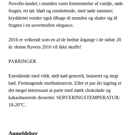
Novello-landet; i munden varm fornemmelse af vanilje, røde
frugter, ret tør, blød og omsluttende, med søde tanniner;
krydderiet vender også tilbage til munden og slutter sig til
frugten i en uovertruffen elegance.
2016 er velkendt som en af ​​de bedste årgange i de sidste 20
år: denne Ravera 2016 vil ikke skuffe!
PARRINGER
Enestående med vildt, rødt kød generelt, braiseret og stegt
kød. Fremragende meditationsvin. Efter et par års lagring er
det meget interessant at parre med mørk chokolade og
kakaobaserede desserter. SERVERINGSTEMPERATUR:
18-20°C.
Anmeldelser