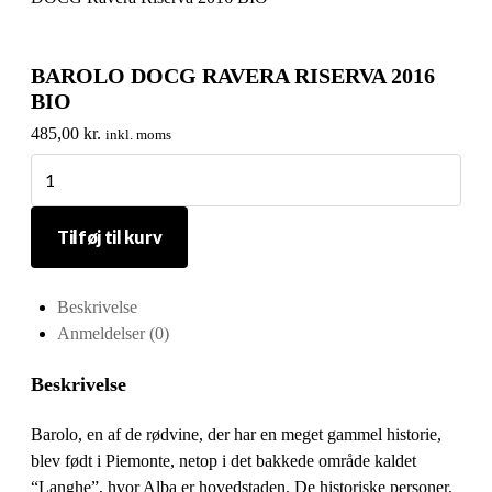
BAROLO DOCG RAVERA RISERVA 2016
BIO
485,00
kr.
inkl. moms
Barolo
DOCG
Ravera
Tilføj til kurv
Riserva
2016
BIO
Beskrivelse
antal
Anmeldelser (0)
Beskrivelse
Barolo, en af ​​de rødvine, der har en meget gammel historie,
blev født i Piemonte, netop i det bakkede område kaldet
“Langhe”, hvor Alba er hovedstaden. De historiske personer,