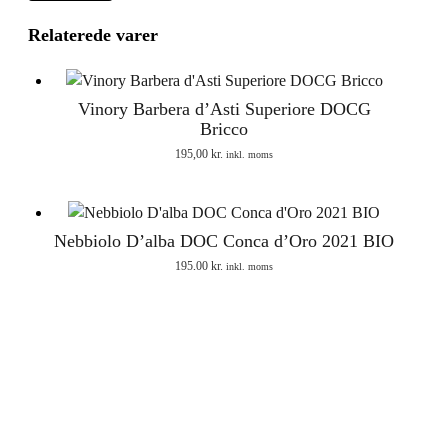
Relaterede varer
Vinory Barbera d’Asti Superiore DOCG
Bricco
195,00
kr.
inkl. moms
Nebbiolo D’alba DOC Conca d’Oro 2021 BIO
195,00
kr.
inkl. moms
Scrol
to
the
top
Nebbiolo Langhe DOC Campo del Pesco 2022
BIO
175,00
kr.
inkl. moms