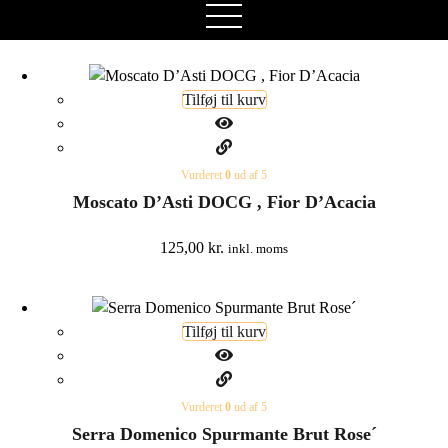
open
menu
Tilføj til kurv
Vurderet
0
ud af 5
Moscato D’Asti DOCG , Fior D’Acacia
125,00
kr.
inkl. moms
Tilføj til kurv
Vurderet
0
ud af 5
Serra Domenico Spurmante Brut Rose´