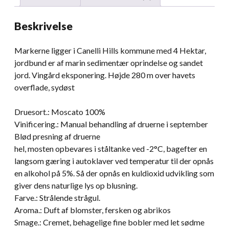
D’Acacia
antal
Beskrivelse
Markerne ligger i Canelli Hills kommune med 4 Hektar,
jordbund er af marin sedimentær oprindelse og sandet
jord. Vingård eksponering. Højde 280 m over havets
overflade, sydøst
Druesort.: Moscato 100%
Vinificering.: Manual behandling af druerne i september
Blød presning af druerne
hel, mosten opbevares i ståltanke ved -2°C, bagefter en
langsom gæring i autoklaver ved temperatur til der opnås
en alkohol på 5%. Så der opnås en kuldioxid udvikling som
giver dens naturlige lys op blusning.
Farve.: Strålende strågul.
Aroma.: Duft af blomster, fersken og abrikos
Smage.: Cremet, behagelige fine bobler med let sødme