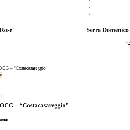
Rose´
Serra Domenico 
1
rv
 5
DOCG – “Costacasareggio”
 moms