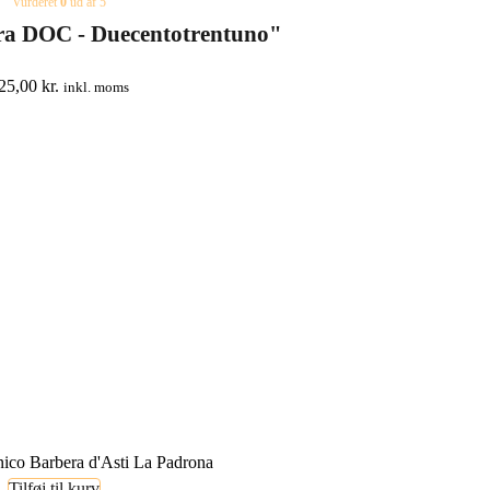
Vurderet
0
ud af 5
ra DOC - Duecentotrentuno"
25,00
kr.
inkl. moms
Tilføj til kurv