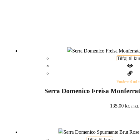
Tilføj til ku
Vurderet
0
ud a
Serra Domenico Freisa Monferra
135,00
kr.
inkl
Tilføj til kurv