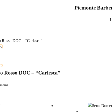
Piemonte Barbe
1
rv
f 5
to Rosso DOC – “Carlesca”
. moms