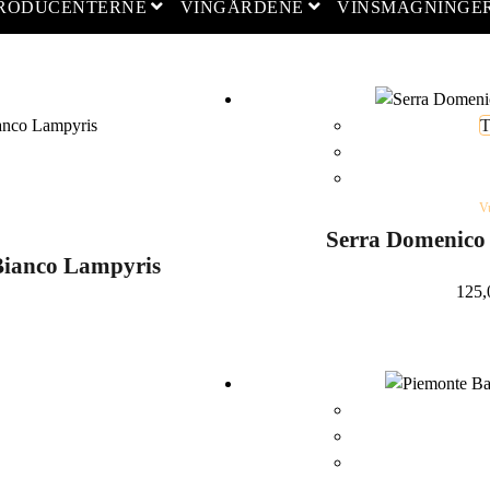
open menu
open menu
PRODUCENTERNE
VINGÅRDENE
VINSMAGNINGE
T
V
Serra Domenico 
ianco Lampyris
125