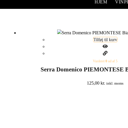
HJEM
VIN
Tilføj til kurv
Vurderet
0
ud af 5
Serra Domenico PIEMONTESE B
125,00
kr.
inkl. moms