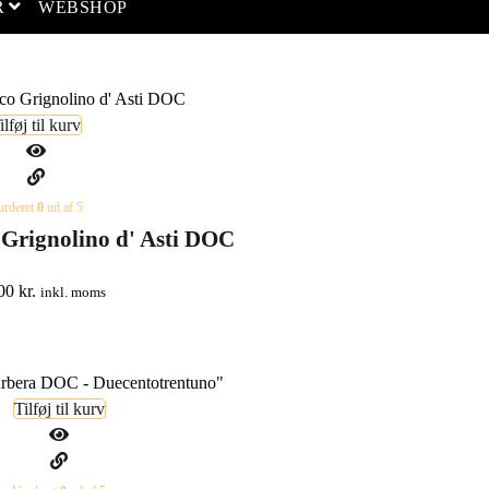
open menu
R
WEBSHOP
ilføj til kurv
urderet
0
ud af 5
Grignolino d' Asti DOC
,00
kr.
inkl. moms
Tilføj til kurv