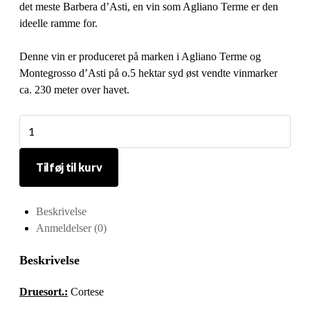
det meste Barbera d’Asti, en vin som Agliano Terme er den
ideelle ramme for.
Denne vin er produceret på marken i Agliano Terme og
Montegrosso d’Asti på o.5 hektar syd øst vendte vinmarker
ca. 230 meter over havet.
Serra
Domenico
PIEMONTESE
Tilføj til kurv
Bianco
Lampyris
antal
Beskrivelse
Anmeldelser (0)
Beskrivelse
Druesort.:
Cortese