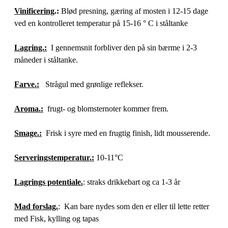
Vinificering
.:
Blød presning, gæring af mosten i 12-15 dage
ved en kontrolleret temperatur på 15-16 ° C i ståltanke
Lagring.:
I gennemsnit forbliver den på sin bærme i 2-3
måneder i ståltanke.
Farve.:
Strågul med grønlige reflekser.
Aroma.:
frugt- og blomsternoter kommer frem.
Smage.:
Frisk i syre med en frugtig finish, lidt mousserende.
Serveringstemperatur.:
10-11°C
Lagrings potentiale.
: straks drikkebart og ca 1-3 år
Mad forslag.
: Kan bare nydes som den er eller til lette retter
med Fisk, kylling og tapas