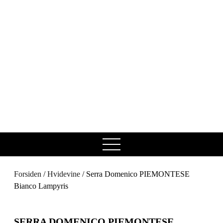
open
menu
Forsiden
/
Hvidevine
/ Serra Domenico PIEMONTESE
Bianco Lampyris
SERRA DOMENICO PIEMONTESE