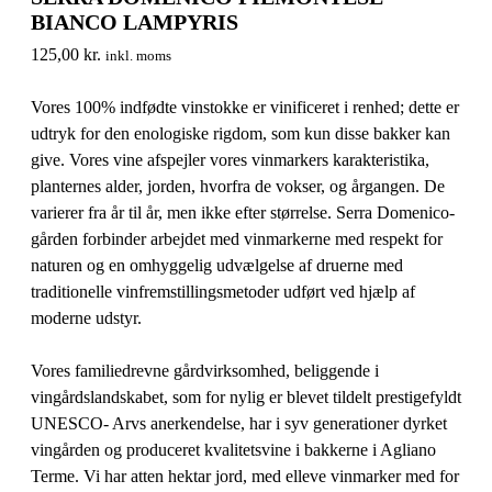
BIANCO LAMPYRIS
125,00
kr.
inkl. moms
Vores 100% indfødte vinstokke er vinificeret i renhed; dette er
udtryk for den enologiske rigdom, som kun disse bakker kan
give. Vores vine afspejler vores vinmarkers karakteristika,
planternes alder, jorden, hvorfra de vokser, og årgangen. De
varierer fra år til år, men ikke efter størrelse. Serra Domenico-
gården forbinder arbejdet med vinmarkerne med respekt for
naturen og en omhyggelig udvælgelse af druerne med
traditionelle vinfremstillingsmetoder udført ved hjælp af
moderne udstyr.
Vores familiedrevne gårdvirksomhed, beliggende i
vingårdslandskabet, som for nylig er blevet tildelt prestigefyldt
UNESCO- Arvs anerkendelse, har i syv generationer dyrket
vingården og produceret kvalitetsvine i bakkerne i Agliano
Terme. Vi har atten hektar jord, med elleve vinmarker med for