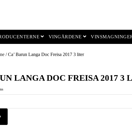
open menu
open menu
PRODUCENTERNE
VINGÅRDENE
VINSMAGNINGE
ine
/ Ca’ Barun Langa Doc Freisa 2017 3 liter
UN LANGA DOC FREISA 2017 3 
ms
v