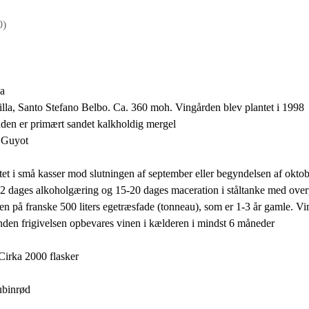
0)
sa
lla, Santo Stefano Belbo. Ca. 360 moh. Vingården blev plantet i 1998
den er primært sandet kalkholdig mergel
 Guyot
et i små kasser mod slutningen af september eller begyndelsen af okto
 12 dages alkoholgæring og 15-20 dages maceration i ståltanke med ove
n på franske 500 liters egetræsfade (tonneau), som er 1-3 år gamle. Vin
Inden frigivelsen opbevares vinen i kælderen i mindst 6 måneder
Cirka 2000 flasker
ubinrød