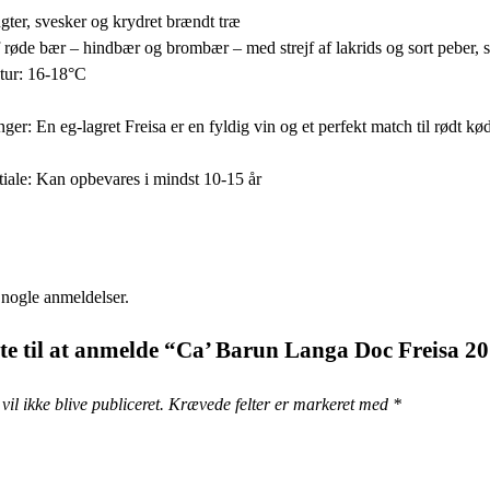
ter, svesker og krydret brændt træ
f røde bær – hindbær og brombær – med strejf af lakrids og sort peber, 
tur: 16-18°C
: En eg-lagret Freisa er en fyldig vin og et perfekt match til rødt kø
iale: Kan opbevares i mindst 10-15 år
 nogle anmeldelser.
te til at anmelde “Ca’ Barun Langa Doc Freisa 201
il ikke blive publiceret.
Krævede felter er markeret med
*