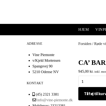
HJEM
VIN
Forsiden
/
Røde v
ADRESSE
Vine Piemonte
v/Kjeld Mortensen
CA’ BAR
Spangsvej 90
945,00
kr.
5210 Odense NV
inkl. mo
Ca'
KONTAKT
Barun
Langa
Tilføj til kur
(45) 2321 3381
Doc
info@vine-piemonte.dk
Freisa
Mobilepay: 23213381