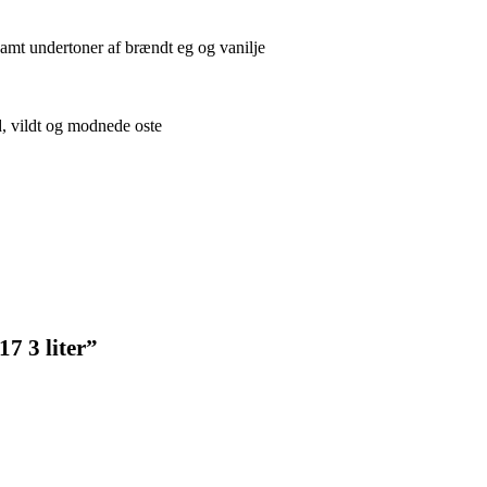
samt undertoner af brændt eg og vanilje
d, vildt og modnede oste
7 3 liter”