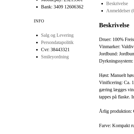
2017
Beskrivelse
Bank: 3409 12606362
3
Anmeldelser (
liter
INFO
antal
Beskrivelse
Salg og Levering
Druer: 100% Frei
Persondatapolitik
Vinmarker: Valdivi
Cvr: 38443321
Jordbund: Jordbun
Smileyordning
Dyrkningssystem:
Høst: Manuelt høst
Vinificering: Ca.
gæring lægges vine
tappes på flaske. 
Årlig produktion: 
Farve: Kompakt r