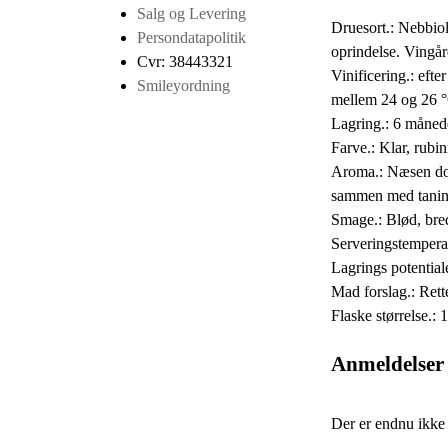
Salg og Levering
Druesort.: Nebbio
Persondatapolitik
oprindelse. Vingå
Cvr: 38443321
Vinificering.: eft
Smileyordning
mellem 24 og 26 
Lagring.: 6 månede
Farve.: Klar, rubi
Aroma.: Næsen dom
sammen med taniner
Smage.: Blød, bred
Serveringstempera
Lagrings potentiale
Mad forslag.: Rette
Flaske størrelse.: 
Anmeldelser
Der er endnu ikke