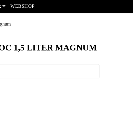
open menu
R
WEBSHOP
agnum
C 1,5 LITER MAGNUM