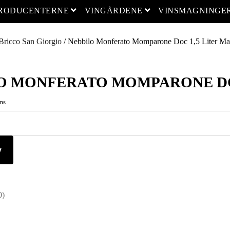
open menu
open menu
PRODUCENTERNE
VINGÅRDENE
VINSMAGNINGE
Bricco San Giorgio
/ Nebbilo Monferato Momparone Doc 1,5 Liter M
O MONFERATO MOMPARONE DO
ms
v
0)