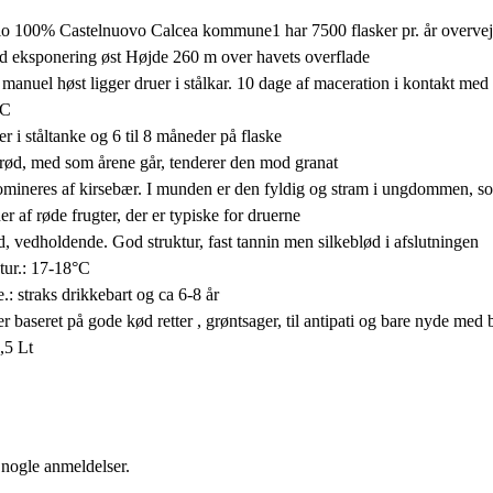
lo 100% Castelnuovo Calcea kommune1 har 7500 flasker pr. år overvej
rd eksponering øst Højde 260 m over havets overflade
er manuel høst ligger druer i stålkar. 10 dage af maceration i kontakt me
°C
r i ståltanke og 6 til 8 måneder på flaske
nrød, med som årene går, tenderer den mod granat
ineres af kirsebær. I munden er den fyldig og stram i ungdommen, som
 af røde frugter, der er typiske for druerne
, vedholdende. God struktur, fast tannin men silkeblød i afslutningen
tur.: 17-18°C
.: straks drikkebart og ca 6-8 år
r baseret på gode kød retter , grøntsager, til antipati og bare nyde med
1,5 Lt
 nogle anmeldelser.