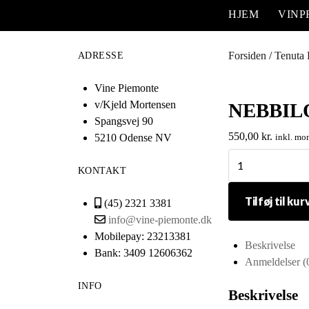
HJEM
VIN
Forsiden
/
Tenuta 
ADRESSE
Vine Piemonte
v/Kjeld Mortensen
NEBBIL
Spangsvej 90
550,00
kr.
5210 Odense NV
inkl. mo
Nebbilo
KONTAKT
Monferato
Momparone
Tilføj til kur
(45) 2321 3381
Doc
info@vine-piemonte.dk
1,5
Mobilepay: 23213381
Liter
Beskrivelse
Bank: 3409 12606362
Magnum
Anmeldelser (
antal
INFO
Beskrivelse