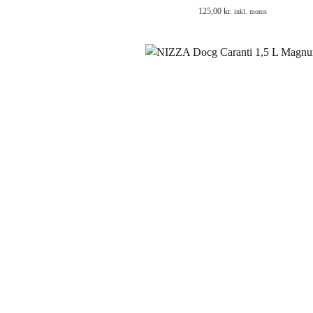
125,00
kr.
inkl. moms
NIZZA Docg Caranti 1,5 L M
545,00
kr.
inkl. moms
Serra Domenico Barbera d’Asti La
145,00
kr.
inkl. moms
Serra Domenico Grignolino d’ A
125,00
kr.
inkl. moms