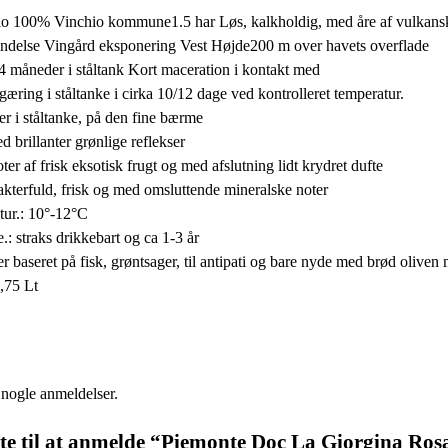
lo 100% Vinchio kommune1.5 har Løs, kalkholdig, med åre af vulkans
indelse Vingård eksponering Vest Højde200 m over havets overflade
l 4 måneder i ståltank Kort maceration i kontakt med
gæring i ståltanke i cirka 10/12 dage ved kontrolleret temperatur.
r i ståltanke, på den fine bærme
d brillanter grønlige reflekser
er af frisk eksotisk frugt og med afslutning lidt krydret dufte
kterfuld, frisk og med omsluttende mineralske noter
tur.: 10°-12°C
.: straks drikkebart og ca 1-3 år
r baseret på fisk, grøntsager, til antipati og bare nyde med brød oliven 
0,75 Lt
 nogle anmeldelser.
te til at anmelde “Piemonte Doc La Giorgina Ros