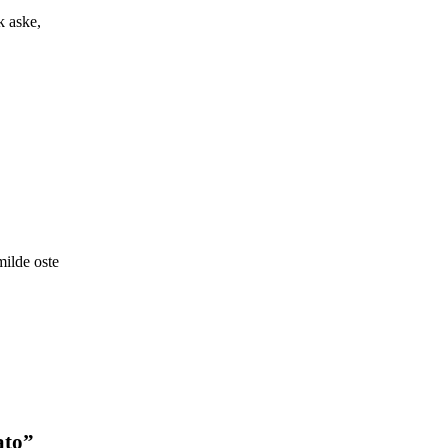
k aske,
milde oste
ato”