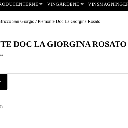
open menu
open menu
PRODUCENTERNE
VINGÅRDENE
VINSMAGNINGE
Bricco San Giorgio
/ Piemonte Doc La Giorgina Rosato
TE DOC LA GIORGINA ROSATO
ms
v
0)