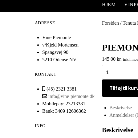
HJEM
VIN
Forsiden
/
Tenuta 
ADRESSE
Vine Piemonte
v/Kjeld Mortensen
PIEMON
Spangsvej 90
145,00
kr.
5210 Odense NV
inkl. mo
Piemonte
KONTAKT
Doc
La
Tilføj til kur
(45) 2321 3381
Giorgina
info@vine-piemonte.dk
Rosato
Mobilepay: 23213381
antal
Beskrivelse
Bank: 3409 12606362
Anmeldelser (
INFO
Beskrivelse