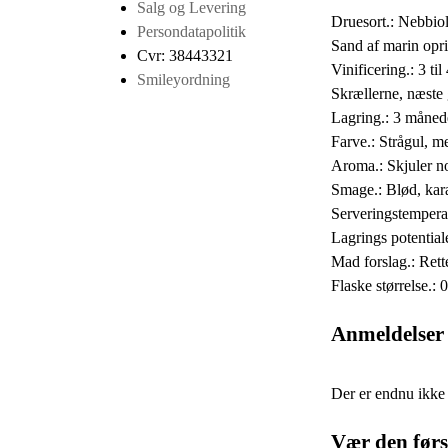
Salg og Levering
Druesort.: Nebbio
Persondatapolitik
Sand af marin opr
Cvr: 38443321
Vinificering.: 3 ti
Smileyordning
Skrællerne, næste 
Lagring.: 3 månede
Farve.: Strågul, me
Aroma.: Skjuler not
Smage.: Blød, kara
Serveringstempera
Lagrings potentiale
Mad forslag.: Rette
Flaske størrelse.: 
Anmeldelser
Der er endnu ikke
Vær den førs