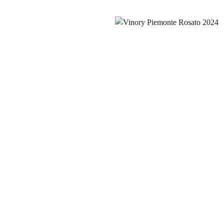
Vinory Piemonte Rosato 20
145,00
kr.
inkl. moms
Moscato D’Asti DOCG , Fior D’
125,00
kr.
inkl. moms
Nebbilo Monferato Momparone Doc 1,5
550,00
kr.
inkl. moms