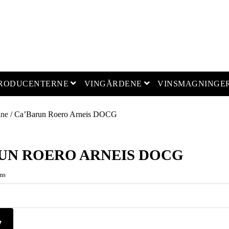
open menu
open menu
PRODUCENTERNE
VINGÅRDENE
VINSMAGNINGE
ine
/ Ca’Barun Roero Arneis DOCG
UN ROERO ARNEIS DOCG
ms
v