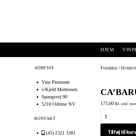
HJEM
VIN
Forsiden
/
Hvidev
ADRESSE
Vine Piemonte
v/Kjeld Mortensen
CA’BAR
Spangsvej 90
175,00
kr.
5210 Odense NV
inkl. mo
Ca'Barun
KONTAKT
Roero
Arneis
Tilføj til kur
(45) 2321 3381
DOCG