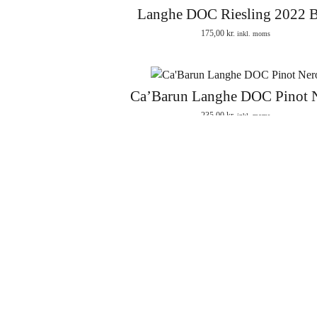
Langhe DOC Riesling 2022 
175,00
kr.
inkl. moms
Ca’Barun Langhe DOC Pinot 
235,00
kr.
inkl. moms
Ca’ Barun Langa Doc Freisa 2015 1,5 l
448,00
kr.
inkl. moms
Langhe Arneis DOC 2023 B
145,00
kr.
inkl. moms