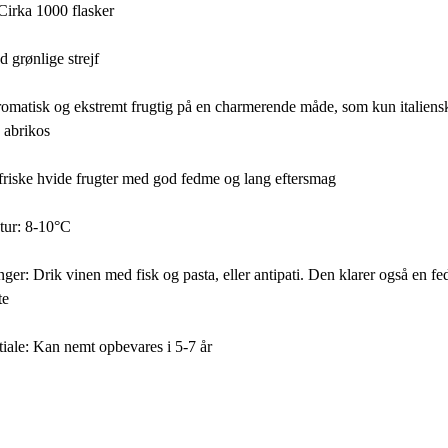
Cirka 1000 flasker
 grønlige strejf
matisk og ekstremt frugtig på en charmerende måde, som kun italiensk 
g abrikos
friske hvide frugter med god fedme og lang eftersmag
tur: 8-10°C
: Drik vinen med fisk og pasta, eller antipati. Den klarer også en fe
te
iale: Kan nemt opbevares i 5-7 år