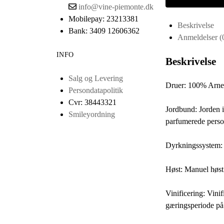
info@vine-piemonte.dk
antal
Mobilepay: 23213381
Beskrivelse
Bank: 3409 12606362
Anmeldelser (
INFO
Beskrivelse
Salg og Levering
Druer: 100% Arne
Persondatapolitik
Cvr: 38443321
Jordbund: Jorden i
Smileyordning
parfumerede perso
Dyrkningssystem:
Høst: Manuel høst 
Vinificering: Vini
gæringsperiode på 