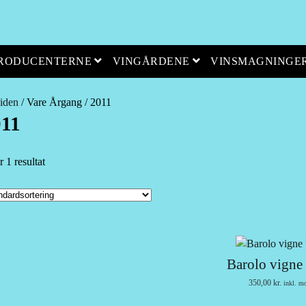
open menu
open menu
PRODUCENTERNE
VINGÅRDENE
VINSMAGNINGE
iden
/ Vare Årgang / 2011
011
r 1 resultat
Barolo vigne
350,00
kr.
inkl. m