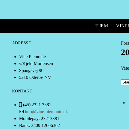
HJEM
VIN
Fors
ADRESSE
2
Vine Piemonte
v/Kjeld Mortensen
Vise
Spangsvej 90
5210 Odense NV
KONTAKT
(45) 2321 3381
info@vine-piemonte.dk
Mobilepay: 23213381
Bank: 3409 12606362