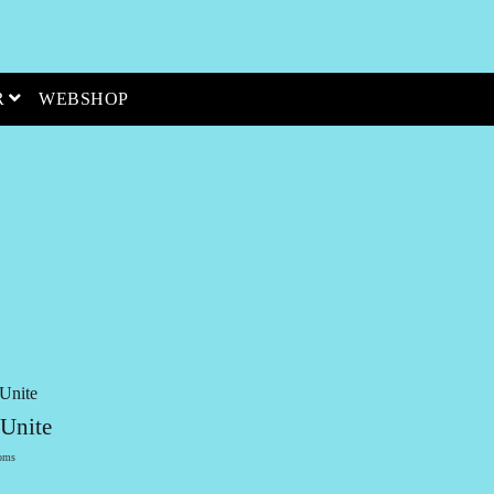
open menu
R
WEBSHOP
 Unite
oms