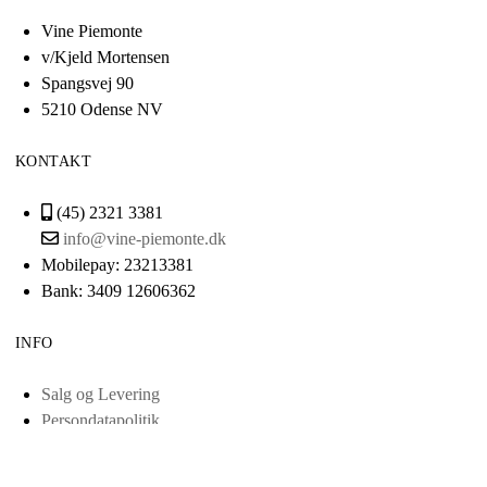
Vine Piemonte
v/Kjeld Mortensen
Spangsvej 90
5210 Odense NV
KONTAKT
(45) 2321 3381
info@vine-piemonte.dk
Mobilepay: 23213381
Bank: 3409 12606362
INFO
Salg og Levering
Persondatapolitik
Cvr: 38443321
Scrol
Smileyordning
to