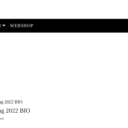
open menu
R
WEBSHOP
ng 2022 BIO
oms