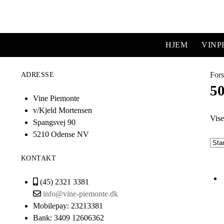
HJEM
VIN
Fors
ADRESSE
5
Vine Piemonte
v/Kjeld Mortensen
Vise
Spangsvej 90
5210 Odense NV
KONTAKT
(45) 2321 3381
info@vine-piemonte.dk
Mobilepay: 23213381
Bank: 3409 12606362