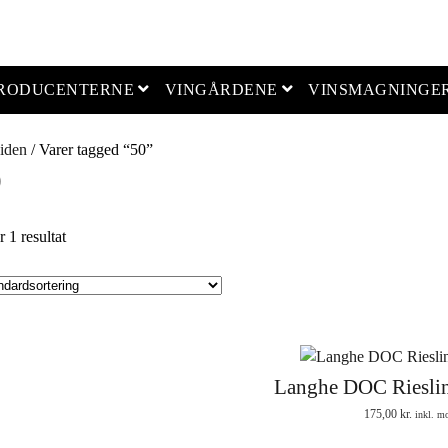
open menu
open menu
PRODUCENTERNE
VINGÅRDENE
VINSMAGNINGE
iden
/ Varer tagged “50”
0
r 1 resultat
Langhe DOC Riesli
175,00
kr.
inkl. m