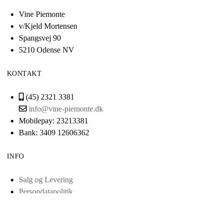
Vine Piemonte
v/Kjeld Mortensen
Spangsvej 90
5210 Odense NV
KONTAKT
(45) 2321 3381
info@vine-piemonte.dk
Mobilepay: 23213381
Bank: 3409 12606362
INFO
Salg og Levering
Persondatapolitik
Cvr: 38443321
Scrol
Smileyordning
to