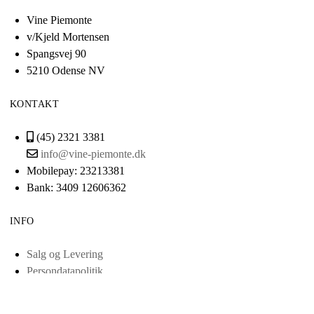
Vine Piemonte
v/Kjeld Mortensen
Spangsvej 90
5210 Odense NV
KONTAKT
(45) 2321 3381
info@vine-piemonte.dk
Mobilepay: 23213381
Bank: 3409 12606362
INFO
Salg og Levering
Persondatapolitik
Cvr: 38443321
Scrol
Smileyordning
to