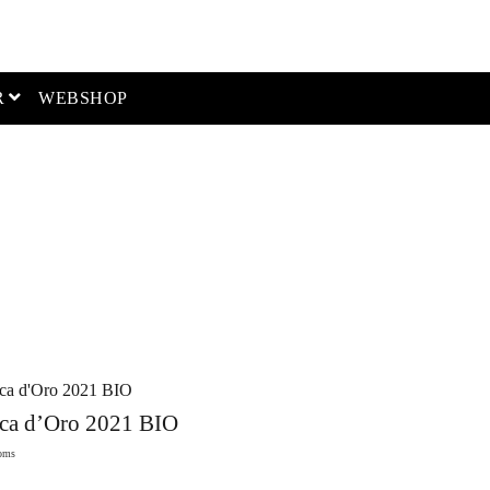
open menu
R
WEBSHOP
ca d’Oro 2021 BIO
oms