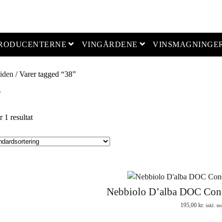
open menu
open menu
PRODUCENTERNE
VINGÅRDENE
VINSMAGNINGE
iden
/ Varer tagged “38”
8
r 1 resultat
Nebbiolo D’alba DOC Con
195,00
kr.
inkl. m