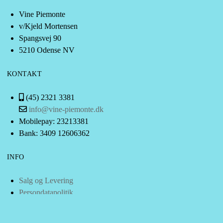
Vine Piemonte
v/Kjeld Mortensen
Spangsvej 90
5210 Odense NV
KONTAKT
(45) 2321 3381
info@vine-piemonte.dk
Mobilepay: 23213381
Bank: 3409 12606362
INFO
Salg og Levering
Persondatapolitik
Cvr: 38443321
Scrol
Smileyordning
to