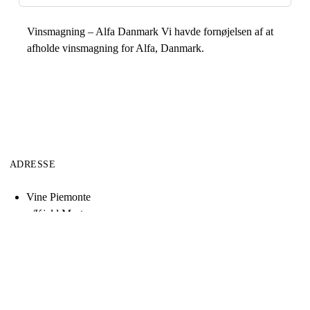
Vinsmagning – Alfa Danmark Vi havde fornøjelsen af at
afholde vinsmagning for Alfa, Danmark.
ADRESSE
Vine Piemonte
v/Kjeld Mortensen
Scrol
Spangsvej 90
to
5210 Odense NV
the
top
KONTAKT