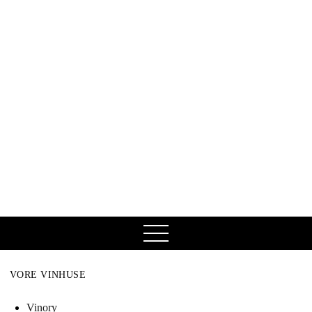
open
menu
VORE VINHUSE
Vinory