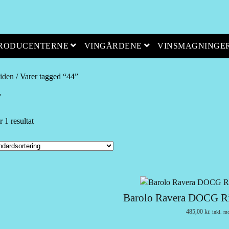
open menu
open menu
PRODUCENTERNE
VINGÅRDENE
VINSMAGNINGE
iden
/ Varer tagged “44”
4
r 1 resultat
Barolo Ravera DOCG Ri
485,00
kr.
inkl. m