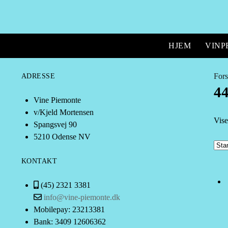
HJEM
VIN
Fors
ADRESSE
4
Vine Piemonte
v/Kjeld Mortensen
Vise
Spangsvej 90
5210 Odense NV
KONTAKT
(45) 2321 3381
info@vine-piemonte.dk
Mobilepay: 23213381
Bank: 3409 12606362