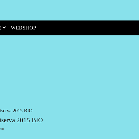
open menu
R
WEBSHOP
serva 2015 BIO
oms