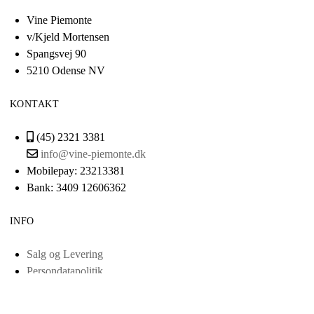
Vine Piemonte
v/Kjeld Mortensen
Spangsvej 90
5210 Odense NV
KONTAKT
(45) 2321 3381
info@vine-piemonte.dk
Mobilepay: 23213381
Bank: 3409 12606362
INFO
Salg og Levering
Persondatapolitik
Cvr: 38443321
Scrol
Smileyordning
to