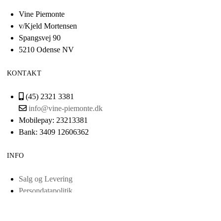
Vine Piemonte
v/Kjeld Mortensen
Spangsvej 90
5210 Odense NV
KONTAKT
(45) 2321 3381
info@vine-piemonte.dk
Mobilepay: 23213381
Bank: 3409 12606362
INFO
Salg og Levering
Persondatapolitik
Cvr: 38443321
Scrol
Smileyordning
to